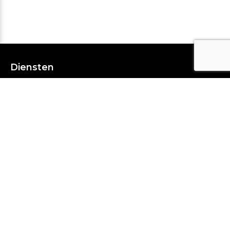
Diensten
Media
Weerbewaking
Weerdata
Lezingen & Trainingen
Weerexperts
Over ons